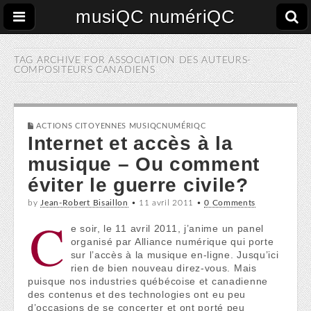
musiQC numériQC
TAG ARCHIVE FOR
ASSOCIATION DES AUTEURS-
COMPOSITEURS CANADIENS
ACTIONS CITOYENNES MUSIQCNUMÉRIQC
Internet et accès à la
musique – Ou comment
éviter le guerre civile?
by
Jean-Robert Bisaillon
•
11 avril 2011
•
0 Comments
C
e soir, le 11 avril 2011, j’anime un panel
organisé par Alliance numérique qui porte
sur l’accès à la musique en-ligne. Jusqu’ici
rien de bien nouveau direz-vous. Mais
puisque nos industries québécoise et canadienne
des contenus et des technologies ont eu peu
d’occasions de se concerter et ont porté peu