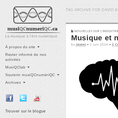
musiQC numériQC
TAG ARCHIVE FOR
DAVID 
NOUVELLES SUR L'INDUSTR
Musique et n
La musique à l'ère numérique
by
Jérémi
•
1 juin 2014
•
1 
Main
Skip
À propos du site
to
menu
Rester informé de nos
content
activités
MusiQClab
Soutenir musiQCnumériQC
Archives
Trouver sur le blogue