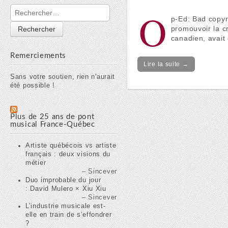
Rechercher :
O
p-Ed: Bad copyri
promouvoir la cr
canadien, avait
Remerciements
Lire la suite →
Sans votre soutien, rien n'aurait
été possible !
Plus de 25 ans de pont
musical France-Québec
Artiste québécois vs artiste
français : deux visions du
métier
Sincever
Duo improbable du jour
: David Mulero × Xiu Xiu
Sincever
L’industrie musicale est-
elle en train de s’effondrer
?