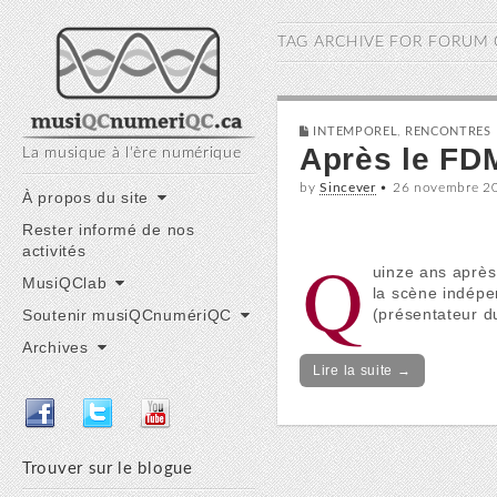
musiQC numériQC
TAG ARCHIVE FOR
FORUM 
INTEMPOREL
,
RENCONTRES 
Après le FDM
La musique à l'ère numérique
by
Sincever
•
26 novembre 2
Main
Skip
À propos du site
to
menu
Rester informé de nos
content
activités
Q
uinze ans après
MusiQClab
la scène indépe
(présentateur d
Soutenir musiQCnumériQC
Archives
Lire la suite →
Trouver sur le blogue