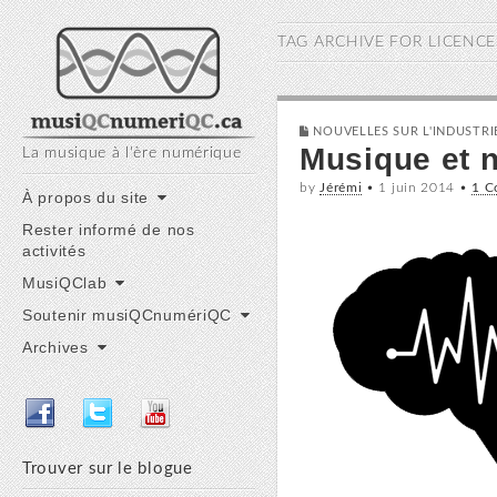
musiQC numériQC
TAG ARCHIVE FOR
LICENCE
NOUVELLES SUR L'INDUSTR
Musique et n
La musique à l'ère numérique
by
Jérémi
•
1 juin 2014
•
1 
Main
Skip
À propos du site
to
menu
Rester informé de nos
content
activités
MusiQClab
Soutenir musiQCnumériQC
Archives
Trouver sur le blogue