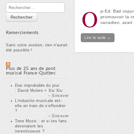
Rechercher :
O
p-Ed: Bad copyri
promouvoir la cr
canadien, avait
Remerciements
Lire la suite →
Sans votre soutien, rien n'aurait
été possible !
Plus de 25 ans de pont
musical France-Québec
Duo improbable du jour
: David Mulero × Xiu Xiu
Sincever
L’industrie musicale est-
elle en train de s’effondrer
?
Sincever
Tone Music : et si tes fans
devenaient tes
investisseurs ?