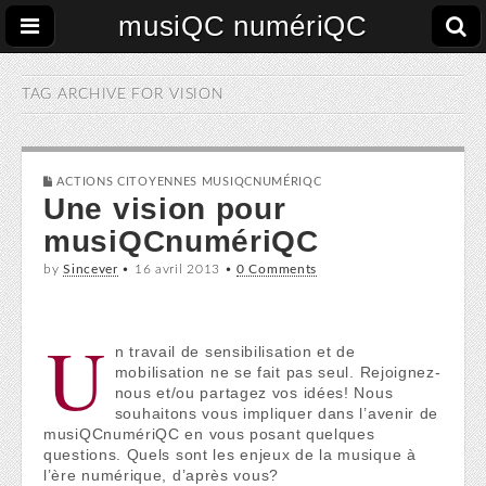
musiQC numériQC
TAG ARCHIVE FOR
VISION
ACTIONS CITOYENNES MUSIQCNUMÉRIQC
Une vision pour
musiQCnumériQC
by
Sincever
•
16 avril 2013
•
0 Comments
U
n travail de sensibilisation et de
mobilisation ne se fait pas seul. Rejoignez-
nous et/ou partagez vos idées! Nous
souhaitons vous impliquer dans l’avenir de
musiQCnumériQC en vous posant quelques
questions. Quels sont les enjeux de la musique à
l’ère numérique, d’après vous?