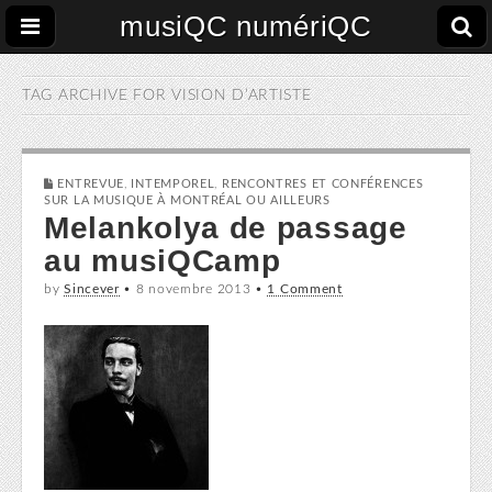
musiQC numériQC
TAG ARCHIVE FOR
VISION D’ARTISTE
ENTREVUE
,
INTEMPOREL
,
RENCONTRES ET CONFÉRENCES
SUR LA MUSIQUE À MONTRÉAL OU AILLEURS
Melankolya de passage
au musiQCamp
by
Sincever
•
8 novembre 2013
•
1 Comment