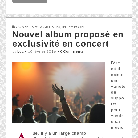
CONSEILS AUX ARTISTES
,
INTEMPOREL
Nouvel album proposé en
exclusivité en concert
by
Luc
•
16 février 2016
•
0 Comments
l’ère
où il
existe
une
variété
de
suppo
rts
pour
vendr
e sa
ue, il y a un large champ