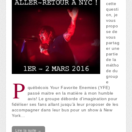
cette
questi
on, je
vous
propo
se de
vous
partag
er une
partie
de la
métho
de du
group
P
e
québécois Your Favorite Enemies (YFE)
passé maitre en la matière à mon humble
avis! Le groupe déborde d’imagination pour
fidéliser ses fans allant jusqu’à leur proposer de les
accompagner dans leur bus pour un show à New
York…
Lire la suite →