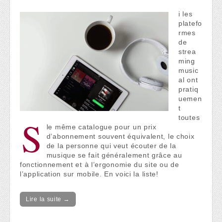
i les
platefo
rmes
de
strea
ming
music
al ont
pratiq
uemen
t
S
toutes
le même catalogue pour un prix
d’abonnement souvent équivalent, le choix
de la personne qui veut écouter de la
musique se fait généralement grâce au
fonctionnement et à l’ergonomie du site ou de
l’application sur mobile. En voici la liste!
Lire la suite →