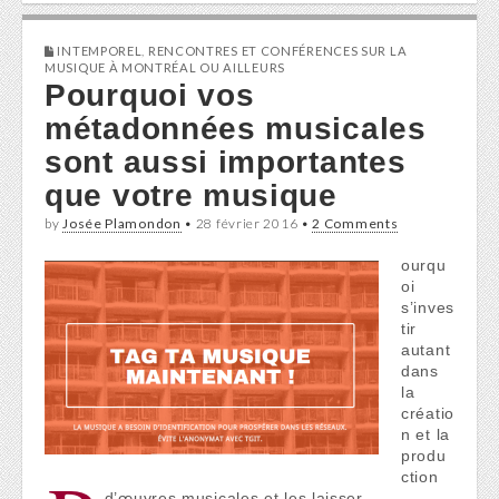
INTEMPOREL
,
RENCONTRES ET CONFÉRENCES SUR LA
MUSIQUE À MONTRÉAL OU AILLEURS
Pourquoi vos
métadonnées musicales
sont aussi importantes
que votre musique
by
Josée Plamondon
•
28 février 2016
•
2 Comments
ourqu
oi
s’inves
tir
autant
dans
la
créatio
n et la
produ
ction
d’œuvres musicales et les laisser