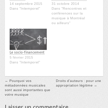
14 septembre 2015
31 octobre 2014
Dans "Intemporel"
Dans "Rencontres et
conférences sur la
musique à Montréal
ou ailleurs"
Le socio-financement
5 février 2015
Dans "Intemporel"
Post
← Pourquoi vos
Droits d’auteurs : pour une
métadonnées musicales
appropriation légitime →
navigation
sont aussi importantes que
votre musique
Laisser un commentaire