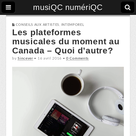
musiQC numériQC
CONSEILS AUX ARTISTES
,
INTEMPOREL
Les plateformes
musicales du moment au
Canada – Quoi d’autre?
by
Sincever
•
16 avril 2016
•
0 Comments