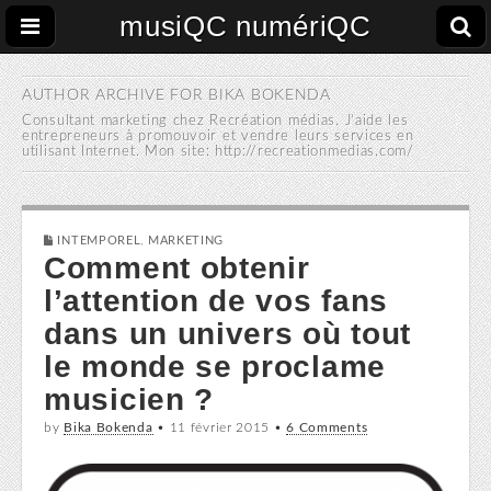
musiQC numériQC
AUTHOR ARCHIVE FOR
BIKA BOKENDA
Consultant marketing chez Recréation médias. J’aide les
entrepreneurs à promouvoir et vendre leurs services en
utilisant Internet. Mon site: http://recreationmedias.com/
INTEMPOREL
,
MARKETING
Comment obtenir
l’attention de vos fans
dans un univers où tout
le monde se proclame
musicien ?
by
Bika Bokenda
•
11 février 2015
•
6 Comments