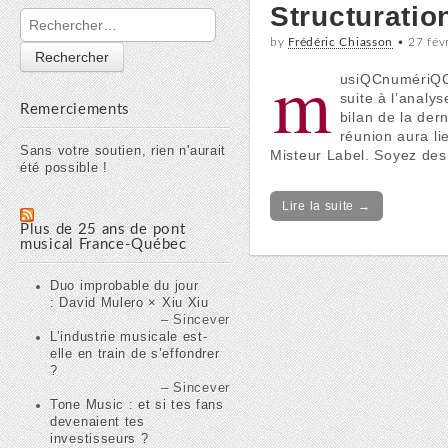
Structurati
Rechercher :
by
Frédéric Chiasson
•
27 fév
m
usiQCnumériQC c
suite à l’anal
Remerciements
bilan de la der
réunion aura l
Sans votre soutien, rien n'aurait
Misteur Label. Soyez des
été possible !
Lire la suite →
Plus de 25 ans de pont
musical France-Québec
Duo improbable du jour
: David Mulero × Xiu Xiu
Sincever
L’industrie musicale est-
elle en train de s’effondrer
?
Sincever
Tone Music : et si tes fans
devenaient tes
investisseurs ?