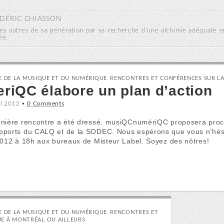
DÉRIC CHIASSON
es autres de sa génération par sa recherche d’une alchimie adéquate e
ée.
IE DE LA MUSIQUE ET DU NUMÉRIQUE
,
RENCONTRES ET CONFÉRENCES SUR LA
iQC élabore un plan d’action
il 2012
•
0 Comments
ernière rencontre a été dressé. musiQCnumériQC proposera procha
apports du CALQ et de la SODEC. Nous espérons que vous n’hés
l 2012 à 18h aux bureaux de Misteur Label. Soyez des nôtres!
IE DE LA MUSIQUE ET DU NUMÉRIQUE
,
RENCONTRES ET
E À MONTRÉAL OU AILLEURS