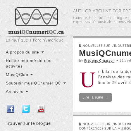
musiQC numériQC
AUTHOR ARCHIVE FOR
FRÉ
Compositeur qui se distingue d
expressivité musicale renouvel
La musique à l'ère numérique
NOUVELLES SUR L'INDUSTR
MusiQCnumer
Main
Skip
À propos du site
to
menu
Rester informé de nos
by
Frédéric Chiasson
•
11 avr
content
activités
U
n bilan de la d
MusiQClab
l’analyse des r
lieu le 26 avri
Soutenir musiQCnumériQC
Archives
Lire la suite →
Trouver sur le blogue
NOUVELLES SUR L'INDUSTR
CONFÉRENCES SUR LA MUSIQU