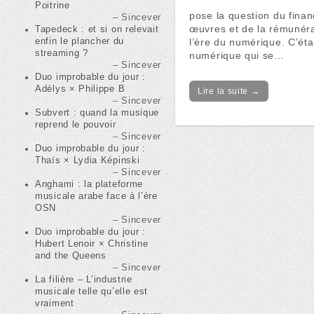
Poitrine
pose la question du fina
Sincever
œuvres et de la rémunér
Tapedeck : et si on relevait
enfin le plancher du
l’ère du numérique. C’étai
streaming ?
numérique qui se…
Sincever
Duo improbable du jour :
Adélys × Philippe B
Lire la suite →
Sincever
Subvert : quand la musique
reprend le pouvoir
Sincever
Duo improbable du jour :
Thaïs × Lydia Képinski
Sincever
Anghami : la plateforme
musicale arabe face à l’ère
OSN
Sincever
Duo improbable du jour :
Hubert Lenoir × Christine
and the Queens
Sincever
La filière – L’industrie
musicale telle qu’elle est
vraiment