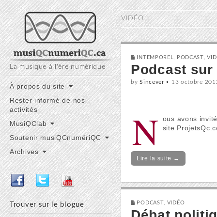
musiQC numériQC
VIDÉO
INTEMPOREL
,
PODCAST
,
VI
Podcast sur
La musique à l'ère numérique
by
Sincever
•
13 octobre 201
Main
Skip
À propos du site
to
menu
Rester informé de nos
content
activités
N
ous avons invit
MusiQClab
site ProjetsQc.
Soutenir musiQCnumériQC
Archives
Lire la suite →
PODCAST
,
VIDÉO
Trouver sur le blogue
Débat polit