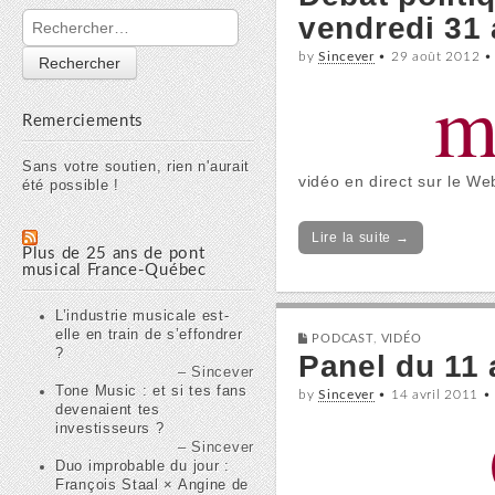
Rechercher :
vendredi 31
by
Sincever
•
29 août 2012
Remerciements
Sans votre soutien, rien n'aurait
vidéo en direct sur le W
été possible !
Lire la suite →
Plus de 25 ans de pont
musical France-Québec
L’industrie musicale est-
elle en train de s’effondrer
PODCAST
,
VIDÉO
?
Panel du 11 
Sincever
Tone Music : et si tes fans
by
Sincever
•
14 avril 2011
devenaient tes
investisseurs ?
Sincever
Duo improbable du jour :
François Staal × Angine de