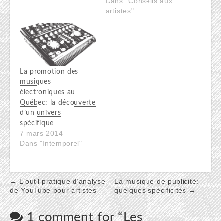
Dans "Conseils aux
artistes"
La promotion des
musiques
électroniques au
Québec: la découverte
d’un univers
spécifique
7 mars 2014
Dans "Intemporel"
Post
← L’outil pratique d’analyse
La musique de publicité:
de YouTube pour artistes
quelques spécificités →
navigation
1 comment for “
Les