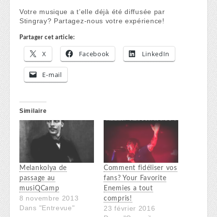
Votre musique a t’elle déjà été diffusée par
Stingray? Partagez-nous votre expérience!
Partager cet article:
X
Facebook
LinkedIn
E-mail
Similaire
Melankolya de
Comment fidéliser vos
passage au
fans? Your Favorite
musiQCamp
Enemies a tout
8 novembre 2013
compris!
Dans "Entrevue"
23 février 2016