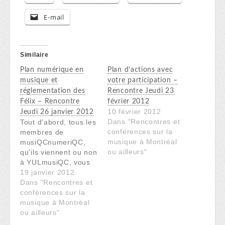
E-mail
Similaire
Plan numérique en
Plan d’actions avec
musique et
votre participation –
réglementation des
Rencontre Jeudi 23
Félix – Rencontre
février 2012
10 février 2012
Jeudi 26 janvier 2012
Dans "Rencontres et
Tout d'abord, tous les
conférences sur la
membres de
musique à Montréal
musiQCnumeriQC,
ou ailleurs"
qu'ils viennent ou non
à YULmusiQC, vous
souhaitent une
19 janvier 2012
excellente nouvelle
Dans "Rencontres et
année que nous
conférences sur la
souhaitons la plus
musique à Montréal
musicale possible!
ou ailleurs"
Pour bien commencer