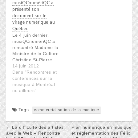
musiQCnumériQC a
l'année, 2 sujets ont
présenté son
été proposés pour
document sur le
discussion : (1) Plan
virage numérique au
numérique (lire le
rapport du CALQ et
Québec
Le 4 juin dernier,
de la SODEC.…
musiQCnumériQC a
rencontré Madame la
Ministre de la Culture
Christine St-Pierre
afin de lui présenter
14 juin 2012
personnellement
Dans "Rencontres et
notre document. Vous
conférences sur la
voulez en savoir plus
musique à Montréal
et être parmi les
ou ailleurs"
signataires qui nous
soutiennent? Deux
rendez-vous pour
Tags:
commercialisation de la musique
cela!
Post
← La difficulté des artistes
Plan numérique en musique
avec le Web – Rencontre
et réglementation des Félix
navigation