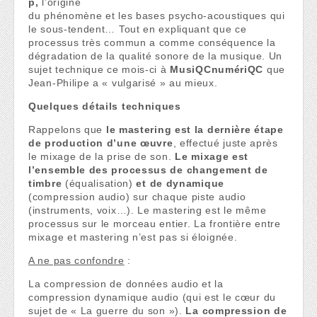
p,
l’origine
du phénomène et les bases psycho-acoustiques qui
le sous-tendent… Tout en expliquant que ce
processus très commun a comme conséquence la
dégradation de la qualité sonore de la musique. Un
sujet technique ce mois-ci à
MusiQCnumériQC
que
Jean-Philipe a « vulgarisé » au mieux.
Quelques détails techniques
Rappelons que
le mastering est la dernière étape
de production d’une œuvre
, effectué juste après
le mixage de la prise de son.
Le mixage est
l’ensemble des processus de changement de
timbre
(équalisation)
et de dynamique
(compression audio) sur chaque piste audio
(instruments, voix…). Le mastering est le même
processus sur le morceau entier. La frontière entre
mixage et mastering n’est pas si éloignée.
A ne pas confondre
:
La compression de données audio et la
compression dynamique audio (qui est le cœur du
sujet de « La guerre du son »).
La compression de