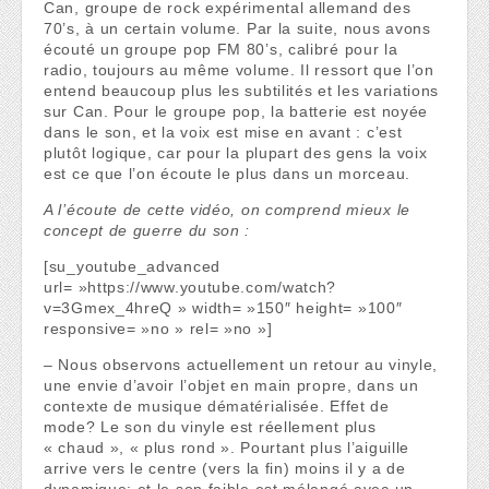
Can, groupe de rock expérimental allemand des
70’s, à un certain volume. Par la suite, nous avons
écouté un groupe pop FM 80’s, calibré pour la
radio, toujours au même volume. Il ressort que l’on
entend beaucoup plus les subtilités et les variations
sur Can. Pour le groupe pop, la batterie est noyée
dans le son, et la voix est mise en avant : c’est
plutôt logique, car pour la plupart des gens la voix
est ce que l’on écoute le plus dans un morceau.
A l’écoute de cette vidéo, on comprend mieux le
concept de guerre du son :
[su_youtube_advanced
url= »https://www.youtube.com/watch?
v=3Gmex_4hreQ » width= »150″ height= »100″
responsive= »no » rel= »no »]
– Nous observons actuellement un retour au vinyle,
une envie d’avoir l’objet en main propre, dans un
contexte de musique dématérialisée. Effet de
mode? Le son du vinyle est réellement plus
« chaud », « plus rond ». Pourtant plus l’aiguille
arrive vers le centre (vers la fin) moins il y a de