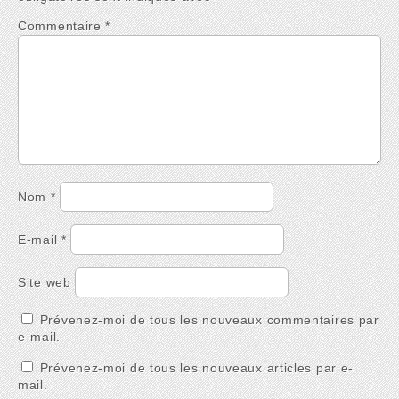
Commentaire
*
Nom
*
E-mail
*
Site web
Prévenez-moi de tous les nouveaux commentaires par
e-mail.
Prévenez-moi de tous les nouveaux articles par e-
mail.