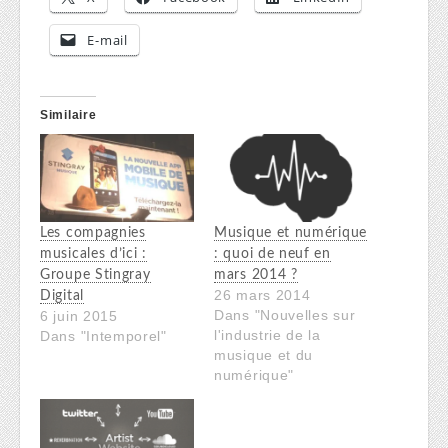
E-mail
Similaire
Musique et numérique
Les compagnies
: quoi de neuf en
musicales d’ici :
mars 2014 ?
Groupe Stingray
26 mars 2014
Digital
Dans "Nouvelles sur
6 juin 2015
l'industrie de la
Dans "Intemporel"
musique et du
numérique"