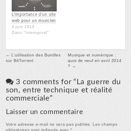
L’importance d’un site
web pour un musicien
4 juin 2014
Dans "Intemporel"
Post
← L’utilisation des Bundles
Musique et numérique :
sur BitTorrent
quoi de neuf en avril 2014
navigation
? →
3 comments for “
La guerre du
son, entre technique et réalité
commerciale
”
Laisser un commentaire
Votre adresse e-mail ne sera pas publiée.
Les champs
obligatoires sont indiqués avec
*