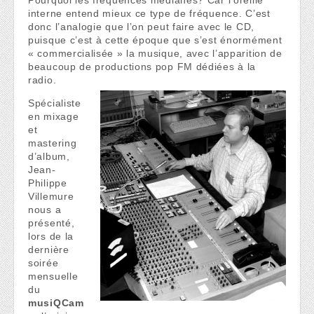
Pourquoi les fréquences médianes? Car l’oreille
interne entend mieux ce type de fréquence. C’est
donc l’analogie que l’on peut faire avec le CD,
puisque c’est à cette époque que s’est énormément
« commercialisée » la musique, avec l’apparition de
beaucoup de productions pop FM dédiées à la
radio.
Spécialiste
en mixage
et
mastering
d’album,
Jean-
Philippe
Villemure
nous a
présenté,
lors de la
dernière
soirée
mensuelle
du
musiQCam