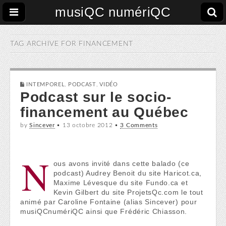
musiQC numériQC
TAG ARCHIVE FOR
FINANCEMENT
INTEMPOREL
,
PODCAST
,
VIDÉO
Podcast sur le socio-
financement au Québec
by
Sincever
•
13 octobre 2012
•
3 Comments
N
ous avons invité dans cette balado (ce
podcast) Audrey Benoit du site Haricot.ca,
Maxime Lévesque du site Fundo.ca et
Kevin Gilbert du site ProjetsQc.com le tout
animé par Caroline Fontaine (alias Sincever) pour
musiQCnumériQC ainsi que Frédéric Chiasson.