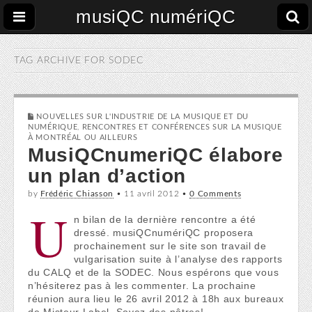
musiQC numériQC
TAG ARCHIVE FOR
SODEC
NOUVELLES SUR L'INDUSTRIE DE LA MUSIQUE ET DU
NUMÉRIQUE
,
RENCONTRES ET CONFÉRENCES SUR LA MUSIQUE
À MONTRÉAL OU AILLEURS
MusiQCnumeriQC élabore
un plan d’action
by
Frédéric Chiasson
•
11 avril 2012
•
0 Comments
U
n bilan de la dernière rencontre a été
dressé. musiQCnumériQC proposera
prochainement sur le site son travail de
vulgarisation suite à l’analyse des rapports
du CALQ et de la SODEC. Nous espérons que vous
n’hésiterez pas à les commenter. La prochaine
réunion aura lieu le 26 avril 2012 à 18h aux bureaux