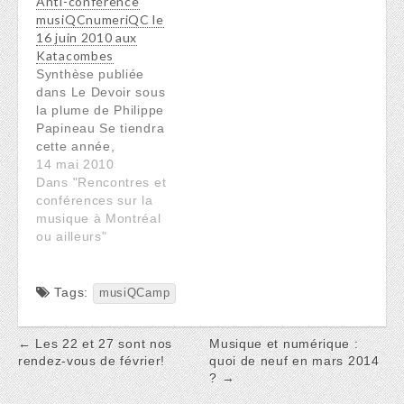
Anti-conférence
musiQCnumeriQC le
16 juin 2010 aux
Katacombes
Synthèse publiée
dans Le Devoir sous
la plume de Philippe
Papineau Se tiendra
cette année,
parallèlement aux
14 mai 2010
Francofolies de
Dans "Rencontres et
Montréal et aux
conférences sur la
Rencontres de
musique à Montréal
l'ADISQ, la première
ou ailleurs"
anti-conférence
musiQCnumeriQC.
L'anti-conférence (ou
Tags:
musiQCamp
unconference) est un
concept répandu qui
Post
← Les 22 et 27 sont nos
Musique et numérique :
permet à plusieurs
rendez-vous de février!
quoi de neuf en mars 2014
participants de se
navigation
? →
réunir autour d'une
thématique d'intérêt