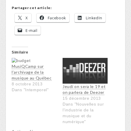
Partager cet article:
X
Facebook
LinkedIn
E-mail
Similaire
MusiQCamp sur
l’archivage de la
musique au Québec
8 octobre 2013
Jeudi on sera le 19 et
Dans "Intemporel"
on parlera de Deezer
15 décembre 2013
Dans "Nouvelles sur
l'industrie de la
musique et du
numérique"