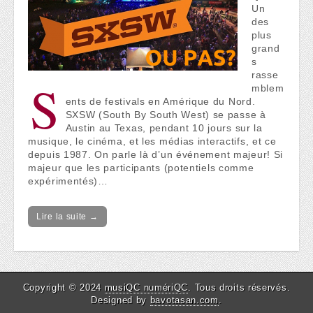
Un
des
plus
grand
s
rasse
S
mblem
ents de festivals en Amérique du Nord.
SXSW (South By South West) se passe à
Austin au Texas, pendant 10 jours sur la
musique, le cinéma, et les médias interactifs, et ce
depuis 1987. On parle là d’un événement majeur! Si
majeur que les participants (potentiels comme
expérimentés)…
Lire la suite →
Copyright © 2024
musiQC numériQC
. Tous droits réservés.
Designed by
bavotasan.com
.