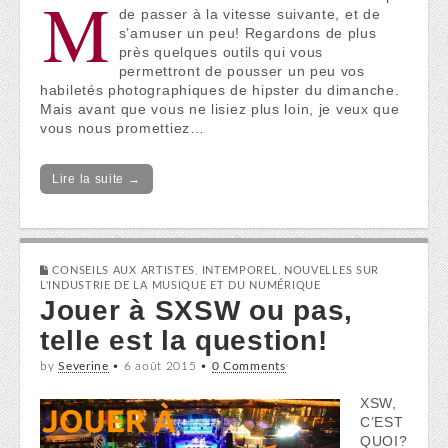
M
de passer à la vitesse suivante, et de
s’amuser un peu! Regardons de plus
près quelques outils qui vous
permettront de pousser un peu vos
habiletés photographiques de hipster du dimanche.
Mais avant que vous ne lisiez plus loin, je veux que
vous nous promettiez…
Lire la suite →
CONSEILS AUX ARTISTES
,
INTEMPOREL
,
NOUVELLES SUR
L'INDUSTRIE DE LA MUSIQUE ET DU NUMÉRIQUE
Jouer à SXSW ou pas,
telle est la question!
by
Severine
•
6 août 2015
•
0 Comments
XSW,
C’EST
QUOI?