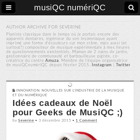
musiQC numériQC
AUTHOR ARCHIVE FOR
SEVERINE
Pianiste classique dans le temps où je portais encore des
appareils dentaires, ingénieur du son insomniaque ayant
imprimé une forme d'écouteurs sur mon crâne, mais aussi (et
surtout?) compositeur de musique expérimentale à mes heures
de questionnements existentiels. Maman de 2 nains de jardin,
gestionnaire de communauté et barbouilleuse pigiste, co-
créatrice du centre
Amuza
. Membre de l'équipe organisatrice
de musiQCnumériQC depuis février 2015.
Instagram
|
Twitter
INNOVATION
,
NOUVELLES SUR L'INDUSTRIE DE LA MUSIQUE
ET DU NUMÉRIQUE
Idées cadeaux de Noël
pour Geeks de MusiQC ;)
by
Severine
•
3 décembre 2015
•
1 Comment