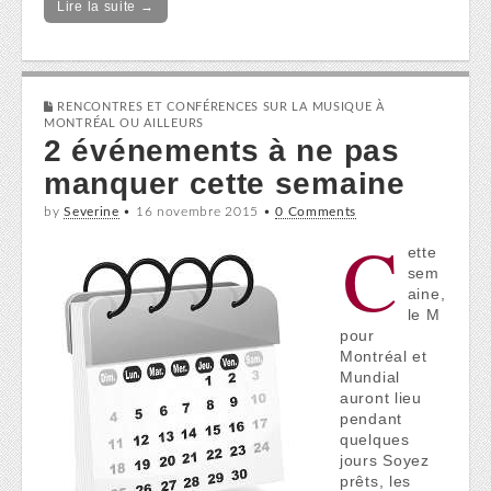
Lire la suite →
RENCONTRES ET CONFÉRENCES SUR LA MUSIQUE À
MONTRÉAL OU AILLEURS
2 événements à ne pas
manquer cette semaine
by
Severine
•
16 novembre 2015
•
0 Comments
C
ette
sem
aine,
le M
pour
Montréal et
Mundial
auront lieu
pendant
quelques
jours Soyez
prêts, les