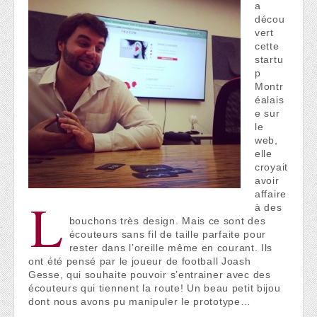
a
décou
vert
cette
startu
p
Montr
éalais
e sur
le
web,
elle
croyait
avoir
affaire
L
à des
bouchons très design. Mais ce sont des
écouteurs sans fil de taille parfaite pour
rester dans l’oreille même en courant. Ils
ont été pensé par le joueur de football Joash
Gesse, qui souhaite pouvoir s’entrainer avec des
écouteurs qui tiennent la route! Un beau petit bijou
dont nous avons pu manipuler le prototype…