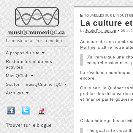
musiQC numériQC
NOUVELLES SUR L'INDUSTR
La culture e
by
Josée Plamondon
•
28 aoû
La musique à l'ère numérique
Au cours de nos nombreux
Martine
a attiré notre att
Main
Skip
À propos du site
J’ai remarqué une chos
to
menu
Rester informé de nos
compréhension n’est pa
content
activités
La révolution numérique, 
MusiQClab
encore.
Soutenir musiQCnumériQC
On le sait, le Québec tar
Archives
profiter des découvertes
et financé par le gouver
Citilab héberge les activ
Trouver sur le blogue
The goal is to close t