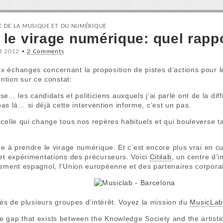
IE DE LA MUSIQUE ET DU NUMÉRIQUE
t le virage numérique: quel rapp
t 2012
•
2 Comments
 échanges concernant la proposition de pistes d’actions pour 
ention sur ce constat:
e… les candidats et politiciens auxquels j’ai parlé ont de la diff
s là… si déjà cette intervention informe, c’est un pas.
celle qui change tous nos repères habituels et qui bouleverse ta
de à prendre le virage numérique. Et c’est encore plus vrai en cu
 et expérimentations des précurseurs. Voici
Citilab
, un centre d’
nement espagnol, l’Union européenne et des partenaires corporat
ités de plusieurs groupes d’intérêt. Voyez la mission du
MusicLa
he gap that exists between the Knowledge Society and the artistic