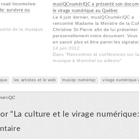
musiQCnumériQC a présenté son docum
le: survivre ou
le virage numérique au Québec
Le 4 juin dernier, musiQCnumériQC a
rencontré Madame la Ministre de la Cul
ustrie de la musique
Christine St-Pierre afin de lui présenter
personnellement notre document. Vous
en savoir plus et être parmi les signatai
nous soutiennent? Deux rendez-vous p
14 juin 2012
cela!
Dans "Rencontres et conférences sur l
musique à Montréal ou ailleurs"
ique
les artistes et le web
musiqc numeriqc
virage numérique
umériQC
or “
La culture et le virage numérique
ntaire