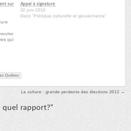
ent sur
Appel à signature
22 juin 2012
Dans "Politique culturelle et gouvernance"
ture
 voulez
res qui
our
a
 au Québec
La culture : grande perdante des élections 2012 →
: quel rapport?
”