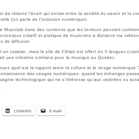
st de réduire l’écart qui existe entre la société du savoir et la 
turelle (on parle de l’inclusion numérique).
de Musiclab dans des contenus que les lecteurs peuvent comme
 processus créatif et pratique de musiciens à distance via vidéoc
s de diffusion.
en catalan, mais le site de Citilab est offert en 3 langues (cast
it une initiative similaire pour la musique au Québec.
rs quel est le rapport entre la culture et le virage numérique ? À
connaissance des usages numériques: quand les échanges passe
agnie technologique qui ne s’intéresse qu’aux vedettes ou auras
n
LinkedIn
E-mail