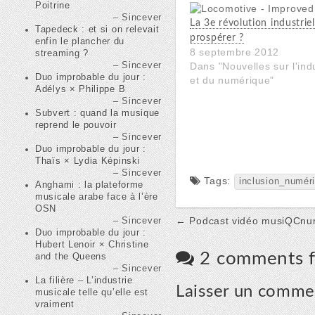
Poitrine
Sincever
La 3e révolution industriel
Tapedeck : et si on relevait
prospérer ?
enfin le plancher du
8 septembre 2012
streaming ?
Sincever
Dans "Nouvelles sur l'ind
Duo improbable du jour :
et du numérique"
Adélys × Philippe B
Sincever
Subvert : quand la musique
reprend le pouvoir
Sincever
Duo improbable du jour :
Thaïs × Lydia Képinski
Sincever
Tags:
inclusion_numér
Anghami : la plateforme
musicale arabe face à l’ère
OSN
Post
← Podcast vidéo musiQCn
Sincever
Duo improbable du jour :
navigation
Hubert Lenoir × Christine
2 comments f
and the Queens
Sincever
La filière – L’industrie
Laisser un comme
musicale telle qu’elle est
vraiment