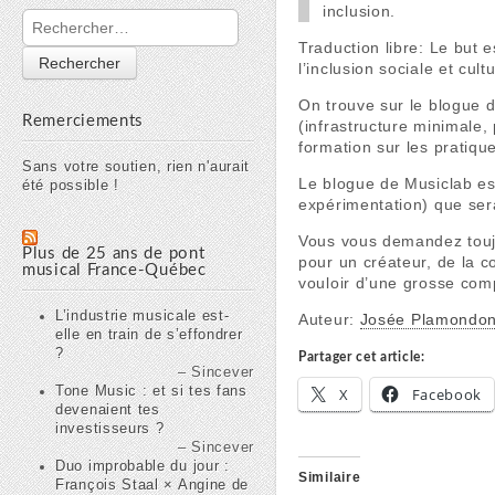
inclusion.
Rechercher :
Traduction libre: Le but e
l’inclusion sociale et cul
On trouve sur le blogue 
Remerciements
(infrastructure minimale,
formation sur les pratique
Sans votre soutien, rien n'aurait
Le blogue de Musiclab est 
été possible !
expérimentation) que sera
Vous vous demandez toujou
Plus de 25 ans de pont
pour un créateur, de la 
musical France-Québec
vouloir d’une grosse comp
L’industrie musicale est-
Auteur:
Josée Plamondo
elle en train de s’effondrer
?
Partager cet article:
Sincever
Tone Music : et si tes fans
X
Facebook
devenaient tes
investisseurs ?
Sincever
Duo improbable du jour :
Similaire
François Staal × Angine de