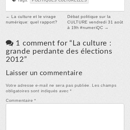
Tags:
POLITIQUES CULTURELLES
Post
← La culture et le virage
Débat politique sur la
numérique: quel rapport?
CULTURE vendredi 31 août
navigation
à 19h #numeriQC →
1 comment for “
La culture :
grande perdante des élections
2012
”
Laisser un commentaire
Votre adresse e-mail ne sera pas publiée.
Les champs
obligatoires sont indiqués avec
*
Commentaire
*