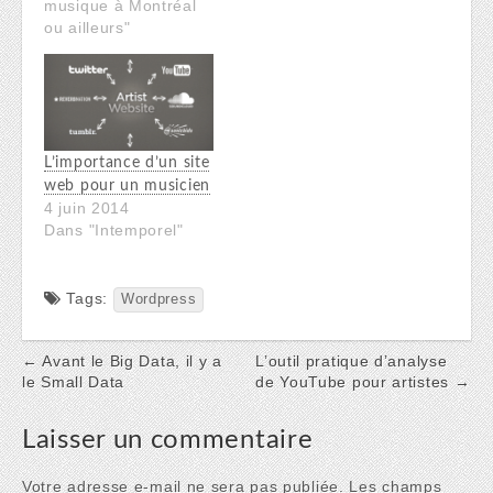
musique à Montréal
ou ailleurs"
L’importance d’un site
web pour un musicien
4 juin 2014
Dans "Intemporel"
Tags:
Wordpress
Post
← Avant le Big Data, il y a
L’outil pratique d’analyse
le Small Data
de YouTube pour artistes →
navigation
Laisser un commentaire
Votre adresse e-mail ne sera pas publiée.
Les champs