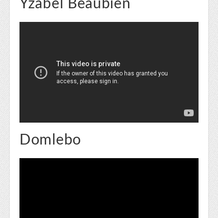
Yzabel Beaubien
Domlebo