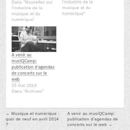
l'industrie de la
Dans "Nouvelles sur
musique et du
l'industrie de la
numérique"
musique et du
numérique"
A venir au
musiQCamp:
publication d’agendas
de concerts sur le
web
25 mai 2014
Dans "Archives"
Post
← Musique et numérique :
A venir au musiQCamp:
quoi de neuf en avril 2014
publication d’agendas de
navigation
?
concerts sur le web →