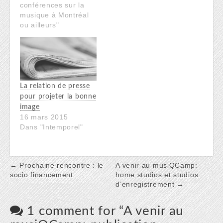
conférences sur la
musique à Montréal
ou ailleurs"
La relation de presse
pour projeter la bonne
image
16 mars 2015
Dans "Intemporel"
Post
← Prochaine rencontre : le
A venir au musiQCamp:
socio financement
home studios et studios
navigation
d’enregistrement →
1 comment for “
A venir au